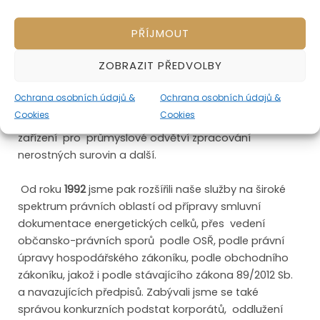
věnovali právním záležitostem spojených s přípravou
a uzavíráním kupních smluv, mezinárodních kupních
PŘÍJMOUT
smluv a smlouvy o dílo, které složily jako právní základ
pro export zboží při uskutečňování mezinárodně
ZOBRAZIT PŘEDVOLBY
právních transakcí, zejména s vybranými vývozními
investičními celky, technologickými celky na export,
Ochrana osobních údajů &
Ochrana osobních údajů &
prostřednictví podniků zahraničního obchodu,
Cookies
Cookies
v oblasti stavebnictví , strojně-technologického
zařízení pro průmyslové odvětví zpracování
nerostných surovin a další.
Od roku
1992
jsme pak rozšířili naše služby na široké
spektrum právních oblastí od přípravy smluvní
dokumentace energetických celků, přes vedení
občansko-právních sporů podle OSŘ, podle právní
úpravy hospodářského zákoníku, podle obchodního
zákoníku, jakož i podle stávajícího zákona 89/2012 Sb.
a navazujících předpisů. Zabývali jsme se také
správou konkurzních podstat korporátů, oddlužení