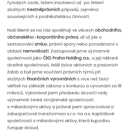
fyzických osob, řešení insolvencí až po řešení
složitých
trestněprávních
případů, zejména
souvisejících s podnikatelskou činností.
Naši klienti se na nás spoléhají ve věcech
obchodního,
občanského
i
korporátního práva
, ať už jde o
sestavování
smluv
, právní spory nebo poradenství v
oblasti
nemovitostí
. Zastupovali jsme významné
společnosti jako
ČKD Praha Holding a.s.
, a její některé
dceřiné společnosti, řešili tisíce aktivních a pasivních
žalob a byli jsme součástí právních týmů při
složitých
finančních vyrovnáních
s více než tisíci
věřiteli na základě zákona o konkurzu a vyrovnání za 18
měsíců. Vykonával jsem předsedu dozorčí rady
významné české strojírenské společnosti
s miliardovými aktivy a právně jsem zpracovával a
zabezpečoval transformaci s.r.o. na a.s. kapitálové
společnosti s miliardovými aktivy, která kupodivu
funguje dosud.