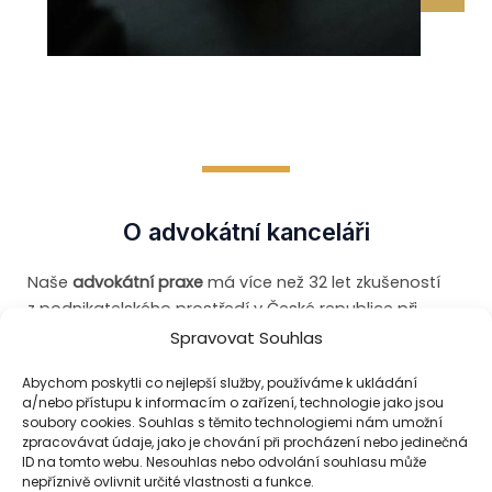
O advokátní kanceláři
Naše
advokátní praxe
má více než 32 let zkušeností
z podnikatelského prostředí v České republice při
zastupování právnických a fyzických osob na věcně a
Spravovat Souhlas
místně příslušných soudech a u arbitrážních řízení ve
Abychom poskytli co nejlepší služby, používáme k ukládání
více než 3500 sporech a tomu odpovídajících
a/nebo přístupu k informacím o zařízení, technologie jako jsou
odborných znalostí. Po úspěšném absolvování
soubory cookies. Souhlas s těmito technologiemi nám umožní
právnické fakulty v roce
1982
jsme získávali praxi nejen
zpracovávat údaje, jako je chování při procházení nebo jedinečná
ID na tomto webu. Nesouhlas nebo odvolání souhlasu může
v českých, ale i zahraničních podnicích, kde jsme se
nepříznivě ovlivnit určité vlastnosti a funkce.