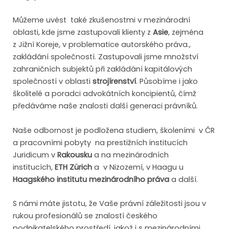
Můžeme uvést také zkušenostmi v mezinárodní
oblasti, kde jsme zastupovali klienty z
Asie
, zejména
z Jižní Koreje, v problematice autorského práva.,
zakládání společností. Zastupovali jsme množství
zahraničních subjektů při zakládání kapitálových
společností v oblasti
strojírenství
. Působíme i jako
školitelé a poradci advokátních koncipientů, čímž
předáváme naše znalosti další generaci právníků.
Naše odbornost je podložena studiem, školeními v ČR
a pracovními pobyty na prestižních institucích
Juridicum v
Rakousku
a na mezinárodních
institucích,
ETH Zürich
a v Nizozemí, v Haagu u
Haagského institutu mezinárodního práva
a další.
S námi máte jistotu, že Vaše právní záležitosti jsou v
rukou profesionálů se znalostí českého
podnikatelského prostředí, jakož i s mezinárodními